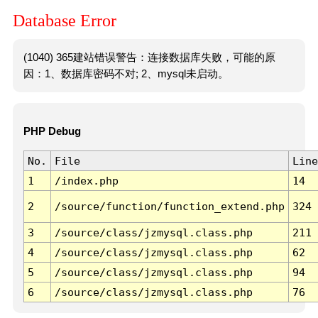
Database Error
(1040) 365建站错误警告：连接数据库失败，可能的原
因：1、数据库密码不对; 2、mysql未启动。
PHP Debug
No.
File
Line
1
/index.php
14
2
/source/function/function_extend.php
324
3
/source/class/jzmysql.class.php
211
4
/source/class/jzmysql.class.php
62
5
/source/class/jzmysql.class.php
94
6
/source/class/jzmysql.class.php
76