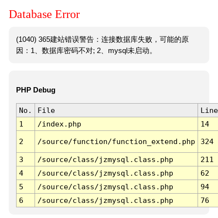
Database Error
(1040) 365建站错误警告：连接数据库失败，可能的原
因：1、数据库密码不对; 2、mysql未启动。
PHP Debug
No.
File
Line
1
/index.php
14
2
/source/function/function_extend.php
324
3
/source/class/jzmysql.class.php
211
4
/source/class/jzmysql.class.php
62
5
/source/class/jzmysql.class.php
94
6
/source/class/jzmysql.class.php
76