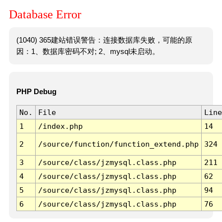
Database Error
(1040) 365建站错误警告：连接数据库失败，可能的原
因：1、数据库密码不对; 2、mysql未启动。
PHP Debug
No.
File
Line
1
/index.php
14
2
/source/function/function_extend.php
324
3
/source/class/jzmysql.class.php
211
4
/source/class/jzmysql.class.php
62
5
/source/class/jzmysql.class.php
94
6
/source/class/jzmysql.class.php
76