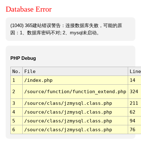
Database Error
(1040) 365建站错误警告：连接数据库失败，可能的原
因：1、数据库密码不对; 2、mysql未启动。
PHP Debug
No.
File
Line
1
/index.php
14
2
/source/function/function_extend.php
324
3
/source/class/jzmysql.class.php
211
4
/source/class/jzmysql.class.php
62
5
/source/class/jzmysql.class.php
94
6
/source/class/jzmysql.class.php
76