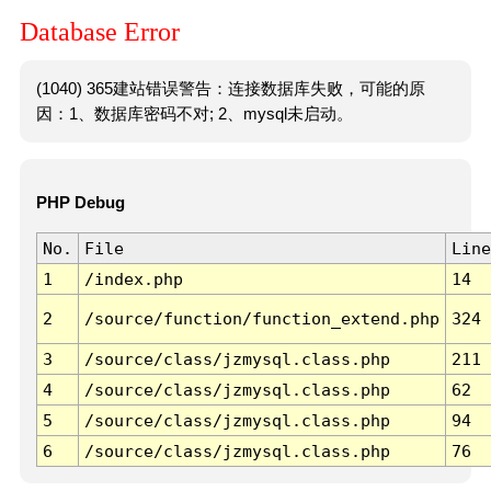
Database Error
(1040) 365建站错误警告：连接数据库失败，可能的原
因：1、数据库密码不对; 2、mysql未启动。
PHP Debug
No.
File
Line
1
/index.php
14
2
/source/function/function_extend.php
324
3
/source/class/jzmysql.class.php
211
4
/source/class/jzmysql.class.php
62
5
/source/class/jzmysql.class.php
94
6
/source/class/jzmysql.class.php
76