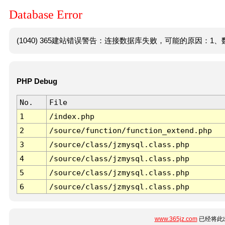
Database Error
(1040) 365建站错误警告：连接数据库失败，可能的原因：1、数
PHP Debug
No.
File
1
/index.php
2
/source/function/function_extend.php
3
/source/class/jzmysql.class.php
4
/source/class/jzmysql.class.php
5
/source/class/jzmysql.class.php
6
/source/class/jzmysql.class.php
www.365jz.com
已经将此