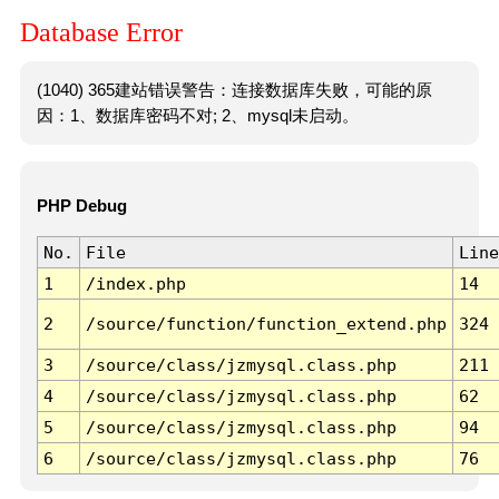
Database Error
(1040) 365建站错误警告：连接数据库失败，可能的原
因：1、数据库密码不对; 2、mysql未启动。
PHP Debug
No.
File
Line
1
/index.php
14
2
/source/function/function_extend.php
324
3
/source/class/jzmysql.class.php
211
4
/source/class/jzmysql.class.php
62
5
/source/class/jzmysql.class.php
94
6
/source/class/jzmysql.class.php
76