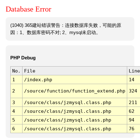
Database Error
(1040) 365建站错误警告：连接数据库失败，可能的原
因：1、数据库密码不对; 2、mysql未启动。
PHP Debug
No.
File
Line
1
/index.php
14
2
/source/function/function_extend.php
324
3
/source/class/jzmysql.class.php
211
4
/source/class/jzmysql.class.php
62
5
/source/class/jzmysql.class.php
94
6
/source/class/jzmysql.class.php
76