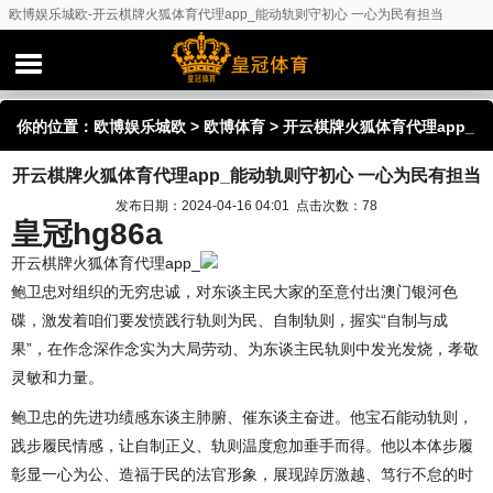
欧博娱乐城欧-开云棋牌火狐体育代理app_能动轨则守初心 一心为民有担当
你的位置：
欧博娱乐城欧
>
欧博体育
> 开云棋牌火狐体育代理app_
开云棋牌火狐体育代理app_能动轨则守初心 一心为民有担当
能动轨则守初心 一心为民有担当
发布日期：2024-04-16 04:01 点击次数：78
皇冠hg86a
开云棋牌火狐体育代理app_
鲍卫忠对组织的无穷忠诚，对东谈主民大家的至意付出澳门银河色
碟，激发着咱们要发愤践行轨则为民、自制轨则，握实“自制与成
果”，在作念深作念实为大局劳动、为东谈主民轨则中发光发烧，孝敬
灵敏和力量。
鲍卫忠的先进功绩感东谈主肺腑、催东谈主奋进。他宝石能动轨则，
践步履民情感，让自制正义、轨则温度愈加垂手而得。他以本体步履
彰显一心为公、造福于民的法官形象，展现踔厉激越、笃行不怠的时