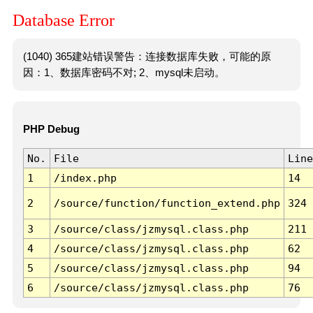
Database Error
(1040) 365建站错误警告：连接数据库失败，可能的原
因：1、数据库密码不对; 2、mysql未启动。
PHP Debug
No.
File
Line
1
/index.php
14
2
/source/function/function_extend.php
324
3
/source/class/jzmysql.class.php
211
4
/source/class/jzmysql.class.php
62
5
/source/class/jzmysql.class.php
94
6
/source/class/jzmysql.class.php
76