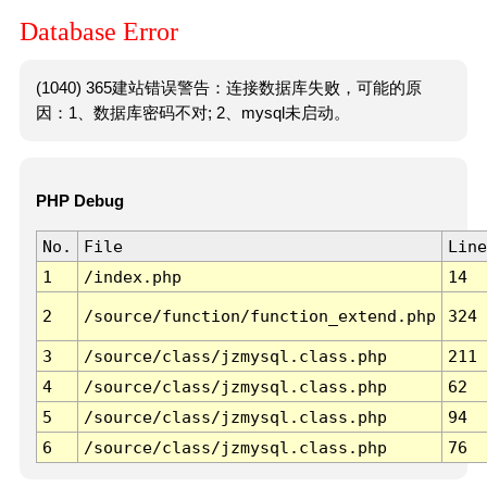
Database Error
(1040) 365建站错误警告：连接数据库失败，可能的原
因：1、数据库密码不对; 2、mysql未启动。
PHP Debug
No.
File
Line
1
/index.php
14
2
/source/function/function_extend.php
324
3
/source/class/jzmysql.class.php
211
4
/source/class/jzmysql.class.php
62
5
/source/class/jzmysql.class.php
94
6
/source/class/jzmysql.class.php
76