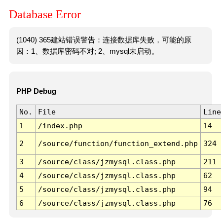
Database Error
(1040) 365建站错误警告：连接数据库失败，可能的原
因：1、数据库密码不对; 2、mysql未启动。
PHP Debug
No.
File
Line
1
/index.php
14
2
/source/function/function_extend.php
324
3
/source/class/jzmysql.class.php
211
4
/source/class/jzmysql.class.php
62
5
/source/class/jzmysql.class.php
94
6
/source/class/jzmysql.class.php
76