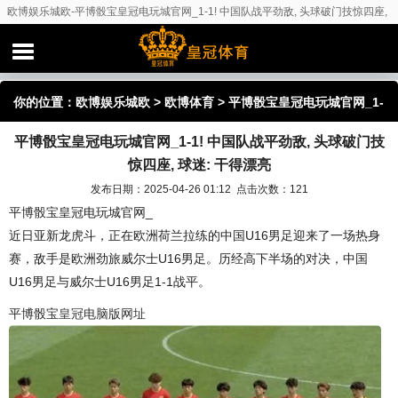
欧博娱乐城欧-平博骰宝皇冠电玩城官网_1-1! 中国队战平劲敌, 头球破门技惊四座,
球迷: 干得漂亮
你的位置：
欧博娱乐城欧
>
欧博体育
> 平博骰宝皇冠电玩城官网_1-
平博骰宝皇冠电玩城官网_1-1! 中国队战平劲敌, 头球破门技
1! 中国队战平劲敌, 头球破门技惊四座, 球迷: 干得漂亮
惊四座, 球迷: 干得漂亮
发布日期：2025-04-26 01:12 点击次数：121
平博骰宝皇冠电玩城官网_
近日亚新龙虎斗，正在欧洲荷兰拉练的中国U16男足迎来了一场热身
赛，敌手是欧洲劲旅威尔士U16男足。历经高下半场的对决，中国
U16男足与威尔士U16男足1-1战平。
平博骰宝
皇冠电脑版网址