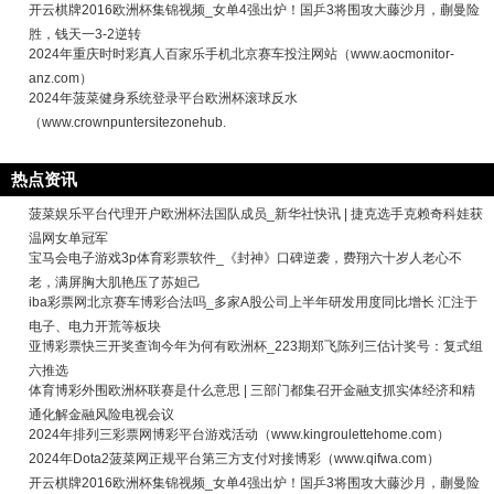
开云棋牌2016欧洲杯集锦视频_女单4强出炉！国乒3将围攻大藤沙月，蒯曼险
胜，钱天一3-2逆转
2024年重庆时时彩真人百家乐手机北京赛车投注网站（www.aocmonitor-
anz.com）
2024年菠菜健身系统登录平台欧洲杯滚球反水
（www.crownpuntersitezonehub.
热点资讯
菠菜娱乐平台代理开户欧洲杯法国队成员_新华社快讯 | 捷克选手克赖奇科娃获
温网女单冠军
宝马会电子游戏3p体育彩票软件_《封神》口碑逆袭，费翔六十岁人老心不
老，满屏胸大肌艳压了苏妲己
iba彩票网北京赛车博彩合法吗_多家A股公司上半年研发用度同比增长 汇注于
电子、电力开荒等板块
亚博彩票快三开奖查询今年为何有欧洲杯_223期郑飞陈列三估计奖号：复式组
六推选
体育博彩外围欧洲杯联赛是什么意思 | 三部门都集召开金融支抓实体经济和精
通化解金融风险电视会议
2024年排列三彩票网博彩平台游戏活动（www.kingroulettehome.com）
2024年Dota2菠菜网正规平台第三方支付对接博彩（www.qifwa.com）
开云棋牌2016欧洲杯集锦视频_女单4强出炉！国乒3将围攻大藤沙月，蒯曼险