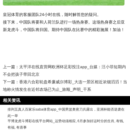
皇冠体育的客服团队24小时在线，随时解答您的疑问。
接下来，中国队将要和人荷兰队进行一场热身赛。这场热身赛之后亚
新龙虎斗，中国队将归国。期待中国队在比赛中的精彩施展！加油！
上一篇：
太平洋在线直营网欧洲杯足彩投注app_台媒：汪小菲短期内
不会把孩子带回北京
下一篇：
香港六合彩轮盘希廉威尔博彩_大连一景区相近浓烟滔滔！当
地称火情发生在近邻农场已为止_旅顺_声明_干系
相关资讯
排列五真人百家乐saba体育app_中国男篮奥密刀兵露出，亚洲杯能否逆袭在
此一举
平博龙虎斗博彩在线平台网站_运势动须相应, 6月参加好运时分的生肖, 有钱,
有福, 有喜事