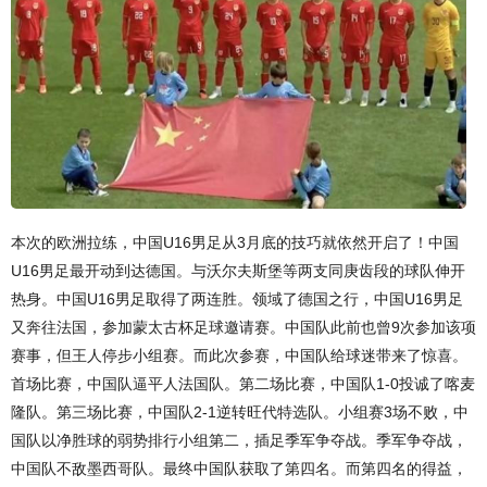
本次的欧洲拉练，中国U16男足从3月底的技巧就依然开启了！中国
U16男足最开动到达德国。与沃尔夫斯堡等两支同庚齿段的球队伸开
热身。中国U16男足取得了两连胜。领域了德国之行，中国U16男足
又奔往法国，参加蒙太古杯足球邀请赛。中国队此前也曾9次参加该项
赛事，但王人停步小组赛。而此次参赛，中国队给球迷带来了惊喜。
首场比赛，中国队逼平人法国队。第二场比赛，中国队1-0投诚了喀麦
隆队。第三场比赛，中国队2-1逆转旺代特选队。小组赛3场不败，中
国队以净胜球的弱势排行小组第二，插足季军争夺战。季军争夺战，
中国队不敌墨西哥队。最终中国队获取了第四名。而第四名的得益，