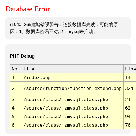
Database Error
(1040) 365建站错误警告：连接数据库失败，可能的原
因：1、数据库密码不对; 2、mysql未启动。
PHP Debug
No.
File
Line
1
/index.php
14
2
/source/function/function_extend.php
324
3
/source/class/jzmysql.class.php
211
4
/source/class/jzmysql.class.php
62
5
/source/class/jzmysql.class.php
94
6
/source/class/jzmysql.class.php
76