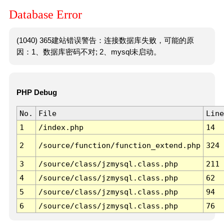
Database Error
(1040) 365建站错误警告：连接数据库失败，可能的原
因：1、数据库密码不对; 2、mysql未启动。
PHP Debug
No.
File
Line
1
/index.php
14
2
/source/function/function_extend.php
324
3
/source/class/jzmysql.class.php
211
4
/source/class/jzmysql.class.php
62
5
/source/class/jzmysql.class.php
94
6
/source/class/jzmysql.class.php
76