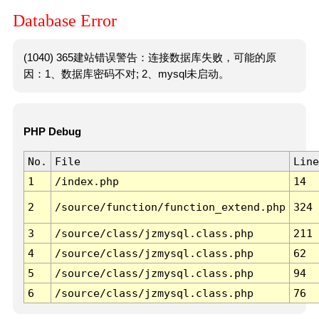
Database Error
(1040) 365建站错误警告：连接数据库失败，可能的原
因：1、数据库密码不对; 2、mysql未启动。
PHP Debug
No.
File
Line
1
/index.php
14
2
/source/function/function_extend.php
324
3
/source/class/jzmysql.class.php
211
4
/source/class/jzmysql.class.php
62
5
/source/class/jzmysql.class.php
94
6
/source/class/jzmysql.class.php
76